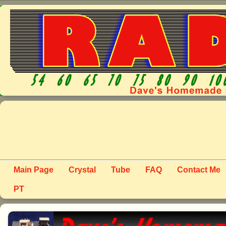
Main Page
Crystal
Tube
FAQ
Contact Me
PT