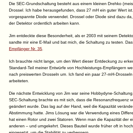
Die SEC-Grundschaltung besteht aus einem kleinen Drehko (meist
Drossel. Ich habe herausgefunden, dass 27 mH ein guter Wert ist
vorgespannte Diode verwendet. Drossel oder Diode sind dazu da, 
der Detektor ordentlich arbeiten kann.
Jim entdeckte diese Besonderheit, als er 2003 mit seinem Detek
sandte mir eine E-Mail und bat mich, die Schaltung zu testen. Da
Empfänger Nr. 35
.
Ich brauchte nicht lange, um den Wert dieser Entdeckung zu erken
Standard-Teil meiner Entwürfe von Hochleistungs-Empfängern wer
nach preiswerten Drosseln um. Ich fand ein paar 27-mH-Drosseln
arbeiteten.
Die nächste Entwicklung von Jim war seine Hobbydyne-Schaltun
SEC-Schaltung brachte es mit sich, dass die Resonanzfrequenz ve
geändert wurde. Das lag auf der Hand, weil die Kapazität veränder
Abstimmung hatte. Jims Lösung war die Verwendung eines Differe
hat einen Rotor und zwei Statoren. Wenn man die Kapazität der eine
anderen – und umgekehrt. Dieses Bauteil wurde früher oft in hoch
eingesetzt, um die Stabilität zu verbessern.