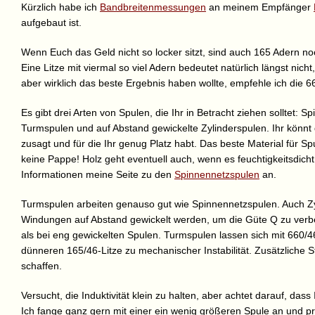
Kürzlich habe ich
Bandbreitenmessungen
an meinem Empfänger
aufgebaut ist.
Wenn Euch das Geld nicht so locker sitzt, sind auch 165 Adern noch
Eine Litze mit viermal so viel Adern bedeutet natürlich längst nich
aber wirklich das beste Ergebnis haben wollte, empfehle ich die 6
Es gibt drei Arten von Spulen, die Ihr in Betracht ziehen solltet:
Turmspulen und auf Abstand gewickelte Zylinderspulen. Ihr könn
zusagt und für die Ihr genug Platz habt. Das beste Material für Spu
keine Pappe! Holz geht eventuell auch, wenn es feuchtigkeitsdicht 
Informationen meine Seite zu den
Spinnennetzspulen
an.
Turmspulen arbeiten genauso gut wie Spinnennetzspulen. Auch Zyl
Windungen auf Abstand gewickelt werden, um die Güte Q zu verb
als bei eng gewickelten Spulen. Turmspulen lassen sich mit 660/4
dünneren 165/46-Litze zu mechanischer Instabilität. Zusätzliche S
schaffen.
Versucht, die Induktivität klein zu halten, aber achtet darauf, d
Ich fange ganz gern mit einer ein wenig größeren Spule an und pr