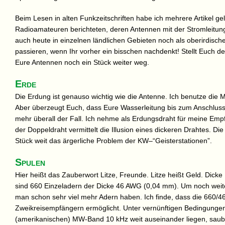
Beim Lesen in alten Funkzeitschriften habe ich mehrere Artikel ge
Radioamateuren berichteten, deren Antennen mit der Stromleitu
auch heute in einzelnen ländlichen Gebieten noch als oberirdische 
passieren, wenn Ihr vorher ein bisschen nachdenkt! Stellt Euch d
Eure Antennen noch ein Stück weiter weg.
Erde
Die Erdung ist genauso wichtig wie die Antenne. Ich benutze die M
Aber überzeugt Euch, dass Eure Wasserleitung bis zum Anschluss im
mehr überall der Fall. Ich nehme als Erdungsdraht für meine Empfä
der Doppeldraht vermittelt die Illusion eines dickeren Drahtes. Di
Stück weit das ärgerliche Problem der KW–“Geisterstationen”.
Spulen
Hier heißt das Zauberwort Litze, Freunde. Litze heißt Geld. Dicke 
sind 660 Einzeladern der Dicke 46 AWG (0,04 mm). Um noch weit
man schon sehr viel mehr Adern haben. Ich finde, dass die 660/46-L
Zweikreisempfängern ermöglicht. Unter vernünftigen Bedingungen 
(amerikanischen) MW-Band 10 kHz weit auseinander liegen, saube