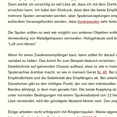
Dann wickle ich vorsichtig so viel Litze ab, dass ich mit dem Dr
erreichen kann. Ich habe den Eindruck, dass dies die beste Empf
mehrere Spulen verwendet werden, aber Spulenanzapfungen empfehle
außerdem herausgefunden worden, dass
Kontraspulen
sehr leist
Die Spulen sollten so weit wie möglich von anderen Objekten entf
Verwendung von Metallgehäusen vermeiden. Holzgehäuse sind bra
“Luft zum Atmen”.
Wenn Ihr einen Zweikreisempfänger baut, dann solltet Ihr darauf
variabel zu halten. Das könnt Ihr zum Beispiel dadurch erreichen,
Detektorkreis auf getrennten Chassis aufbaut, etwa so wie in m
Spulenachse drehbar macht, so wie in meinem Gerät
Nr. 48
. Bei
Empfindlichkeit und die Selektivität des Empfängers ab. Bei unterkr
Dazwischen gibt es den richtigen Punkt, der von den individuell
Bandes abhängt, in dem man gerade hört. Die beste Kopplung ist 
unter normalen Bedingungen mit einem Spulenabstand von 12 bis
Litze verwendet, wird der günstigste Abstand kleiner sein. Das zeigt
Einige arbeiten recht erfolgreich mit Ringkernspulen. Meine eige