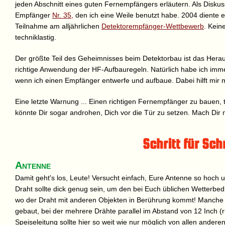
jeden Abschnitt eines guten Fernempfängers erläutern. Als Disk
Empfänger
Nr. 35,
den ich eine Weile benutzt habe. 2004 diente 
Teilnahme am alljährlichen
Detektorempfänger-Wettbewerb
. Keine
techniklastig.
Der größte Teil des Geheimnisses beim Detektorbau ist das Herau
richtige Anwendung der HF-Aufbauregeln. Natürlich habe ich imme
wenn ich einen Empfänger entwerfe und aufbaue. Dabei hilft mir m
Eine letzte Warnung ... Einen richtigen Fernempfänger zu bauen,
könnte Dir sogar androhen, Dich vor die Tür zu setzen. Mach Dir n
Schritt für Schr
Antenne
Damit geht's los, Leute! Versucht einfach, Eure Antenne so hoch
Draht sollte dick genug sein, um den bei Euch üblichen Wetterbe
wo der Draht mit anderen Objekten in Berührung kommt! Manche 
gebaut, bei der mehrere Drähte parallel im Abstand von 12 Inch (
Speiseleitung sollte hier so weit wie nur möglich von allen ander