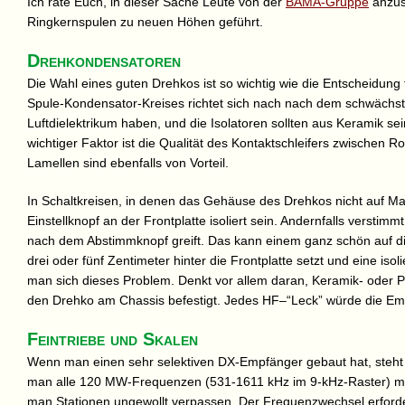
Ich rate Euch, in dieser Sache Leute von der
BAMA-Gruppe
anzusp
Ringkernspulen zu neuen Höhen geführt.
Drehkondensatoren
Die Wahl eines guten Drehkos ist so wichtig wie die Entscheidung 
Spule-Kondensator-Kreises richtet sich nach nach dem schwächste
Luftdielektrikum haben, und die Isolatoren sollten aus Keramik se
wichtiger Faktor ist die Qualität des Kontaktschleifers zwischen 
Lamellen sind ebenfalls von Vorteil.
In Schaltkreisen, in denen das Gehäuse des Drehkos nicht auf M
Einstellknopf an der Frontplatte isoliert sein. Andernfalls versti
nach dem Abstimmknopf greift. Das kann einem ganz schön auf
drei oder fünf Zentimeter hinter die Frontplatte setzt und eine is
man sich dieses Problem. Denkt vor allem daran, Keramik- oder P
den Drehko am Chassis befestigt. Jedes HF–“Leck” würde die Empf
Feintriebe und Skalen
Wenn man einen sehr selektiven DX-Empfänger gebaut hat, steh
man alle 120 MW-Frequenzen (531-1611 kHz im 9-kHz-Raster) mi
man Stationen ungewollt verpassen. Der Frequenzwechsel erforde