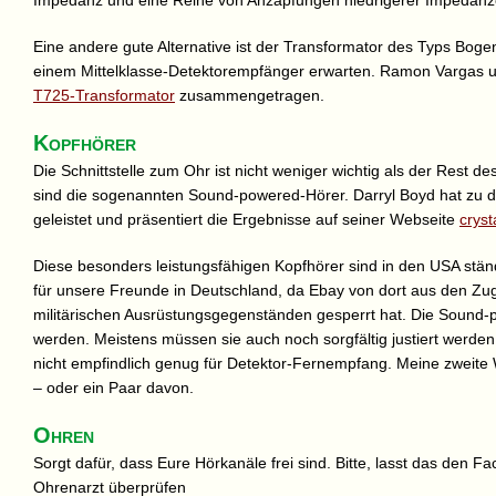
Impedanz und eine Reihe von Anzapfungen niedrigerer Impedanz
Eine andere gute Alternative ist der Transformator des Typs Boge
einem Mittelklasse-Detektorempfänger erwarten. Ramon Vargas u
T725-Transformator
zusammengetragen.
Kopfhörer
Die Schnittstelle zum Ohr ist nicht weniger wichtig als der Rest d
sind die sogenannten Sound-powered-Hörer. Darryl Boyd hat zu
geleistet und präsentiert die Ergebnisse auf seiner Webseite
cryst
Diese besonders leistungsfähigen Kopfhörer sind in den USA ständi
für unsere Freunde in Deutschland, da Ebay von dort aus den Zu
militärischen Ausrüstungsgegenständen gesperrt hat. Die Sound-
werden. Meistens müssen sie auch noch sorgfältig justiert werde
nicht empfindlich genug für Detektor-Fernempfang. Meine zweite Wa
– oder ein Paar davon.
Ohren
Sorgt dafür, dass Eure Hörkanäle frei sind. Bitte, lasst das den
Ohrenarzt überprüfen