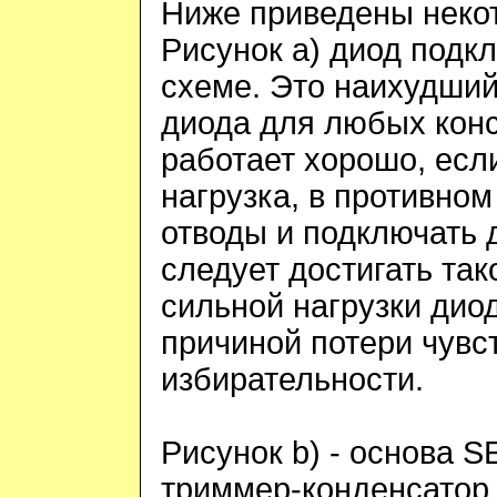
Ниже приведены неко
Рисунок
a
) диод подк
схеме. Это наихудши
диода для любых конс
работает хорошо, есл
нагрузка, в противном
отводы и подключать 
следует достигать так
сильной нагрузки диод
причиной потери чувс
избирательности.
Рисунок
b
) - основа
S
триммер-конденсатор