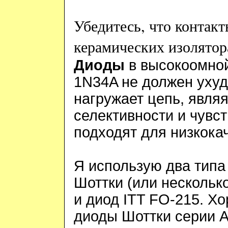
Убедитесь, что контак
керамических изолятор
Диоды
в высокоомной
1
N
34
A
не должен ухуд
нагружает цепь, явля
селективности и чувс
подходят для низкока
Я
использую
два
типа
Шоттки (или нескольк
и диод
ITT
FO
-215. Х
диоды Шоттки серии
A