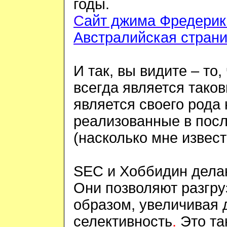
годы.
С
айт джима Фредерик
Австралийская стран
И так, вы видите – то,
всегда является тако
является своего рода 
реализованные в пос
(насколько мне извес
SEC
и Хоббидин делаю
Они позволяют разгру
образом, увеличивая
селективность
.
Это та