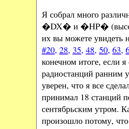
Я собрал много различ
�
DX
� и �
HP
� (высо
их вы можете увидеть 
#20
,
28
,
35
,
48
,
50
,
63
,
конечном итоге, если
радиостанций ранним у
уверен, что я все сдела
принимал 18 станций п
сентябрьским утром. К
произошло потому, что