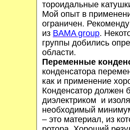
тороидальные катушк
Мой опыт в применени
ограничен. Рекоменд
из
BAMA
group
. Некот
группы добились опре
области.
Переменные конден
конденсатора перемен
как и применение хор
Конденсатор должен 
диэлектриком и изол
необходимый минимум
– это материал, из ко
ротора. Хороший
резу