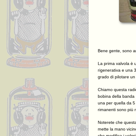
Bene gente, sono arr
La prima valvola è u
rigenerativa e una 3
grado di pilotare un
Chiamo questa radio
bobina della banda
una per quella da 5 
rimanenti sono più r
Noterete che questa
mette la mano vicino
che modifica i valor