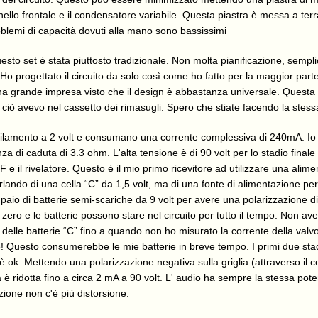
nnello frontale e il condensatore variabile. Questa piastra è messa a ter
oblemi di capacità dovuti alla mano sono bassissimi
esto set è stata piuttosto tradizionale. Non molta pianificazione, semp
 Ho progettato il circuito da solo così come ho fatto per la maggior part
a grande impresa visto che il design è abbastanza universale. Questa 
 ciò avevo nel cassetto dei rimasugli. Spero che stiate facendo la stess
 filamento a 2 volt e consumano una corrente complessiva di 240mA. Io
za di caduta di 3.3 ohm. L'alta tensione è di 90 volt per lo stadio finale 
RF e il rivelatore. Questo è il mio primo ricevitore ad utilizzare una alim
rlando di una cella “C” da 1,5 volt, ma di una fonte di alimentazione per
 paio di batterie semi-scariche da 9 volt per avere una polarizzazione di g
 zero e le batterie possono stare nel circuito per tutto il tempo. Non 
elle batterie “C” fino a quando non ho misurato la corrente della valvo
e! Questo consumerebbe le mie batterie in breve tempo. I primi due st
è ok. Mettendo una polarizzazione negativa sulla griglia (attraverso il c
a è ridotta fino a circa 2 mA a 90 volt. L' audio ha sempre la stessa pot
azione non c'è più distorsione.