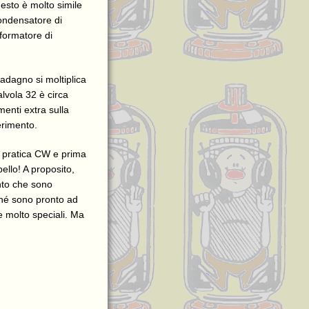
uesto è molto simile
condensatore di
sformatore di
uadagno si moltiplica
alvola 32 è circa
enti extra sulla
erimento.
 pratica CW e prima
ello! A proposito,
nto che sono
ché sono pronto ad
e molto speciali. Ma