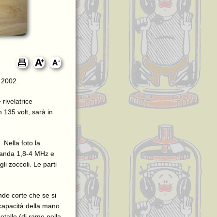
l 2002.
rivelatrice
 135 volt, sarà in
 Nella foto la
banda 1,8-4 MHz e
i zoccoli. Le parti
de corte che se si
 capacità della mano
etallo (di rame nella