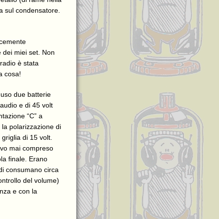
ra sul condensatore.
licemente
e dei miei set. Non
radio è stata
a cosa!
 uso due batterie
audio e di 45 volt
entazione “C” a
 la polarizzazione di
riglia di 15 volt.
avevo mai compreso
la finale. Erano
adi consumano circa
ontrollo del volume)
enza e con la