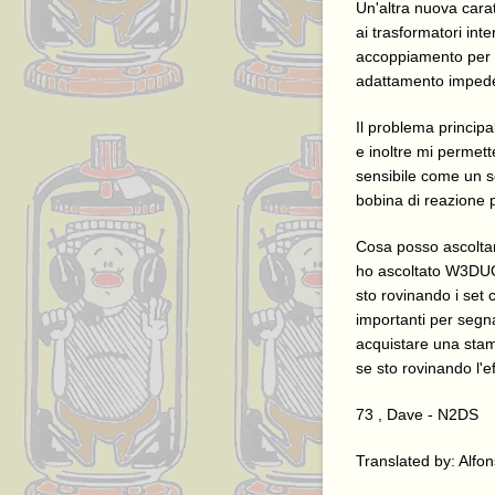
Un'altra nuova carat
ai trasformatori in
accoppiamento per la
adattamento impede
Il problema principa
e inoltre mi permett
sensibile come un s
bobina di reazione p
Cosa posso ascoltar
ho ascoltato W3DUQ 
sto rovinando i set
importanti per segn
acquistare una stamp
se sto rovinando l'e
73 , Dave - N2DS
Translated by: Alfon