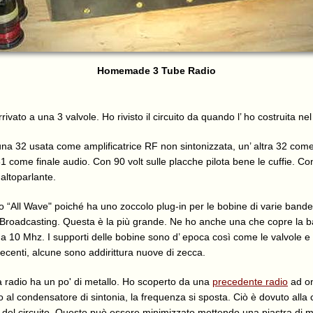
Homemade 3 Tube Radio
ivato a una 3 valvole. Ho rivisto il circuito da quando l’ ho costruita ne
na 32 usata come amplificatrice RF non sintonizzata, un’ altra 32 come 
1 come finale audio. Con 90 volt sulle placche pilota bene le cuffie. Con
 altoparlante.
 “All Wave" poiché ha uno zoccolo plug-in per le bobine di varie bande.
 Broadcasting. Questa è la più grande. Ne ho anche una che copre la 
a 10 Mhz. I supporti delle bobine sono d’ epoca così come le valvole e gl
ecenti, alcune sono addirittura nuove di zecca.
 radio ha un po' di metallo. Ho scoperto da una
precedente radio
ad on
 al condensatore di sintonia, la frequenza si sposta. Ciò è dovuto alla
i del circuito. Questo può essere minimizzato mettendo una piastra di m