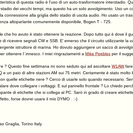
teristica di questa radio è l'uso di un auto-trasformatore interstadio. Q
terstadio dei vecchi tempi, ma questo ha un solo avvolgimento. Uso un 
 connessione alla griglia dello stadio di uscita audio. Ho usato un tra
nza altoparlante comunemente disponibile, Bogen T - 725.
le che ho avuto è stato ottenere la reazione. Dopo tutto qui è dove il g
e di ricevere segnali CW e SSB. E’ emerso che il circuito utilizzante la v
ergente istruttore di marina. Ho dovuto aggiungere un sacco di avvolgim
er ottenere l’ innesco. I miei ringraziamenti a
Mike Peebles
per il sugg
e ? Questo fine settimana mi sono seduto qui ad ascoltare
W1AW
fare
e un paio di altre stazioni AM sui 75 metri. Certamente è stato molto b
 con quelle etichette nere ? Cerco di usarle solo quando necessario. Se
alare dove collegare i voltaggi. E sul pannello frontale ? Lo chiedo per
ante di etichette che si collega al PC. Sarò in grado di creare etichett
ffetto, forse dovrei usare il mio DYMO . :-)
so Graglia, Torino Italy