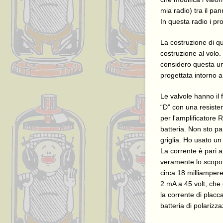
mia radio) tra il pa
In questa radio i pr
La costruzione di qu
costruzione al volo.
considero questa un
progettata intorno a
Le valvole hanno il
“D” con una resisten
per l'amplificatore 
batteria. Non sto pa
griglia. Ho usato un
La corrente è pari a
veramente lo scopo d
circa 18 milliamper
2 mA a 45 volt, che 
la corrente di placc
batteria di polarizz