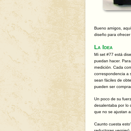
Bueno amigos, aquí 
diseño para ofrecer
La Idea
Mi set #77 está dis
puedan hacer. Para 
medición. Cada com
correspondencia a s
sean fáciles de obt
pueden ser comprad
Un poco de su fuerz
desalentaba por lo 
que no se ajustan al
Caunto cuesta esto?
reductores vernier)