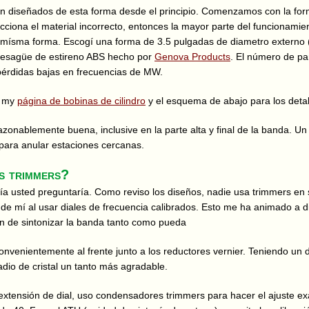
on diseñados de esta forma desde el principio. Comenzamos con la for
cciona el material incorrecto, entonces la mayor parte del funcionamien
l mísma forma. Escogí una forma de 3.5 pulgadas de diametro externo
desagüe de estireno ABS hecho por
Genova Products
. El número de pa
pérdidas bajas en frecuencias de MW.
n my
página de bobinas de cilindro
y el esquema de abajo para los deta
razonablemente buena, inclusive en la parte alta y final de la banda. U
 para anular estaciones cercanas.
s trimmers?
ía usted preguntaría. Como reviso los diseños, nadie usa trimmers en se
 de mí al usar diales de frecuencia calibrados. Esto me ha animado a d
fin de sintonizar la banda tanto como pueda
convenientemente al frente junto a los reductores vernier. Teniendo un 
adio de cristal un tanto más agradable.
extensión de dial, uso condensadores trimmers para hacer el ajuste ex