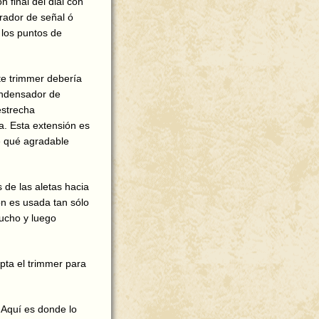
 final del dial con
erador de señal ó
 los puntos de
te trimmer debería
condensador de
estrecha
a. Esta extensión es
re qué agradable
 de las aletas hacia
ón es usada tan sólo
ucho y luego
pta el trimmer para
. Aquí es donde lo