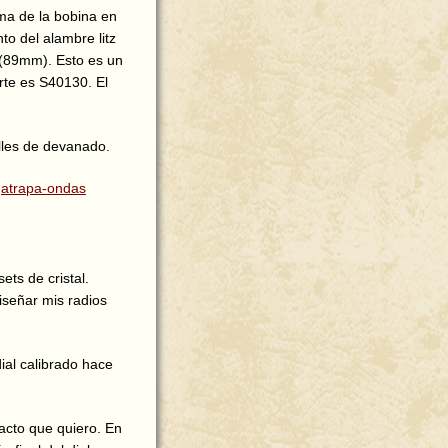
ma de la bobina en
to del alambre litz
 (89mm). Esto es un
rte es S40130. El
lles de devanado.
n
atrapa-ondas
ts de cristal.
iseñar mis radios
dial calibrado hace
acto que quiero. En