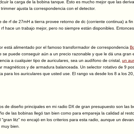
cuir la carga de la bobina tanque. Esto es mucho mejor que las deriva
 trimmer ajusta la correspondencia con el detector.
 de rf de 27mH a tierra provee retorno de dc (corriente continua) a fin
e rf hace un trabajo mejor, pero no siempre están disponibles. Entonces
tor está alimentado por el famoso transformador de correspondencia
B
 se puede conseguir aún a un precio razonable y que le dá una gran e
ncia a cualquier tipo de auriculares, sea un audífono de cristal,
un aur
lar magnéticos y de armadura balanceada. Un selector rotativo de 9 po
cta para los auriculares que usted use. El rango va desde los 8 a los 2
s de diseño principales en mi radio DX de gran presupuesto son las bo
ño de las bobinas llegó tan bien como para empareja la calidad al resto 
l "gran litz" no encajó en los criterios para esta radio, aunque un dev
á muy bien.