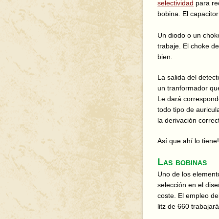
selectividad
para red
bobina. El capacitor
Un diodo o un choke
trabaje. El choke d
bien.
La salida del detec
un tranformador que
Le dará corresponde
todo tipo de auricu
la derivación corre
Así que ahí lo tiene!
Las bobinas
Uno de los elemento
selección en el dise
coste. El empleo de
litz de 660 trabajar