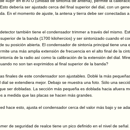
de 40pF en el ATU (unidad de sintonía de antena), permite la calibración
Esto debería ser ajustado cerca del final superior del dial, con un gen
da. En el momento de ajuste, la antena y tierra debe ser conectadas a
detector también tiene el condensador trimmer a través del mismo. Es
al superior de la banda (1700 kilohercios) y ser sintonizado cuando el 
de su posición abierta. El condensador de sintonía principal tiene una 
rmite una más amplia extensión de frecuencia en el alto final de la cint
intonía de la radio así como la calibración de la extensión del dial. Mi
uando no son tan exprimidos al final superior de la banda?
as finales de este condensador son ajustables. Doblé la más pequeñas
 dial se extendiera mejor. Debajo se muestra una foto. Sólo una secci
 que ser dobladas. La sección más pequeña es doblada hacia afuera m
 a medida que las placas se hacen más grandes.
d hace esto, ajusta el condensador cerca del valor más bajo y se ada
mmer de seguridad de realce tiene un pico definido en el nivel de señal