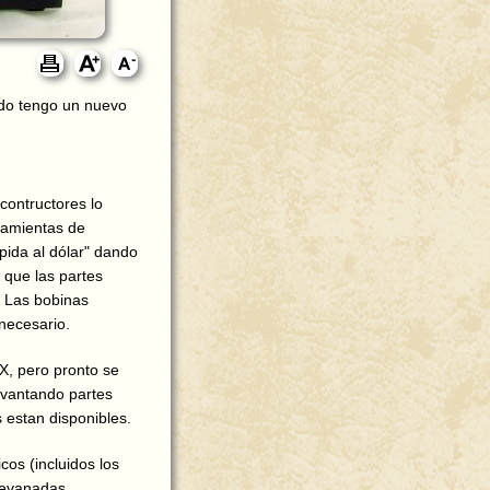
ndo tengo un nuevo
contructores lo
ramientas de
ida al dólar" dando
 que las partes
. Las bobinas
necesario.
DX, pero pronto se
evantando partes
s estan disponibles.
os (incluidos los
-devanadas.