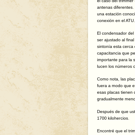
el caso del trimmer 
antenas diferentes. 
una estación conoci
conexión en el ATU.
El condensador del 
ser ajustado al fin
sintonía esta cerca 
capacitancia que pe
importante para la s
lucen los números c
Como nota, las plac
fuera a modo que el
esas placas tienen
gradualmente menos
Después de que uste
1700 kilohercios.
Encontré que el tri