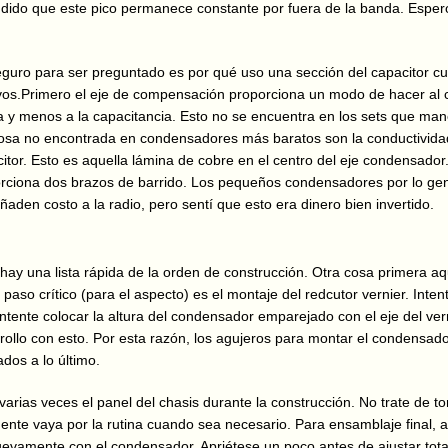
ndido que este pico permanece constante por fuera de la banda. Esper
eguro para ser preguntado es por qué uso una sección del capacitor c
vos.Primero el eje de compensación proporciona un modo de hacer a
cia y menos a la capacitancia. Esto no se encuentra en los sets que ma
cosa no encontrada en condensadores más baratos son la conductividad
citor. Esto es aquella lámina de cobre en el centro del eje condensador
rciona dos brazos de barrido. Los pequeños condensadores por lo gen
aden costo a la radio, pero sentí que esto era dinero bien invertido.
 hay una lista rápida de la orden de construcción. Otra cosa primera aq
aso crítico (para el aspecto) es el montaje del redcutor vernier. Inten
ntente colocar la altura del condensador emparejado con el eje del ver
rollo con esto. Por esta razón, los agujeros para montar el condensado
dos a lo último.
varias veces el panel del chasis durante la construcción. No trate de 
ente vaya por la rutina cuando sea necesario. Para ensamblaje final, a
uevamente con el condensador. Apriétese un poco antes de ajustar total