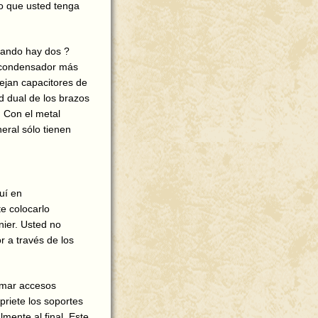
o que usted tenga
uando hay dos ?
l condensador más
nejan capacitores de
 dual de los brazos
. Con el metal
eral sólo tienen
uí en
te colocarlo
nier. Usted no
r a través de los
tomar accesos
priete los soportes
mente al final. Este