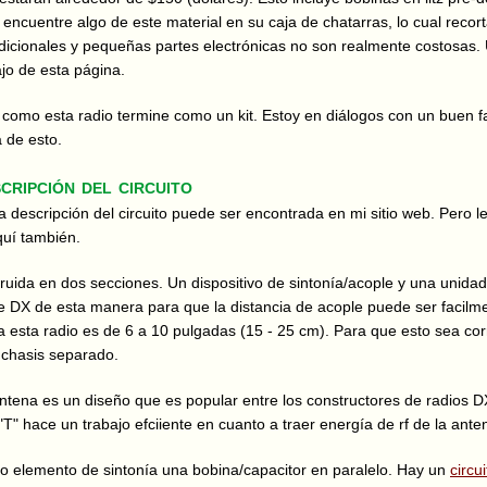
encuentre algo de este material en su caja de chatarras, lo cual recort
icionales y pequeñas partes electrónicas no son realmente costosas. U
jo de esta página.
 como esta radio termine como un kit. Estoy en diálogos con un buen fa
a de esto.
cripción del circuito
a descripción del circuito puede ser encontrada en mi sitio web. Pero 
quí también.
truida en dos secciones. Un dispositivo de sintonía/acople y una unida
e DX de esta manera para que la distancia de acople puede ser facilme
 esta radio es de 6 a 10 pulgadas (15 - 25 cm). Para que esto sea cor
 chasis separado.
antena es un diseño que es popular entre los constructores de radios D
"T" hace un trabajo efciiente en cuanto a traer energía de rf de la anten
o elemento de sintonía una bobina/capacitor en paralelo. Hay un
circu