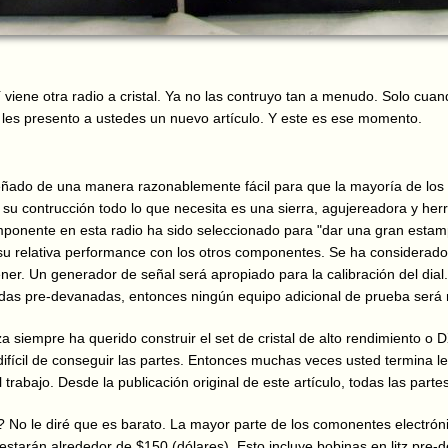
viene otra radio a cristal. Ya no las contruyo tan a menudo. Solo cua
 les presento a ustedes un nuevo artículo. Y este es ese momento.
eñado de una manera razonablemente fácil para que la mayoría de los 
su contrucción todo lo que necesita es una sierra, agujereadora y her
ponente en esta radio ha sido seleccionado para "dar una gran estamp
u relativa performance con los otros componentes. Se ha considerado
ener. Un generador de señal será apropiado para la calibración del dial
as pre-devanadas, entonces ningún equipo adicional de prueba será 
a siempre ha querido construir el set de cristal de alto rendimiento o 
difícil de conseguir las partes. Entonces muchas veces usted termina l
 trabajo. Desde la publicación original de este artículo, todas las parte
 No le diré que es barato. La mayor parte de los comonentes electrónic
 estarán alrededor de $150 (dólares). Esto incluye bobinas en litz pre