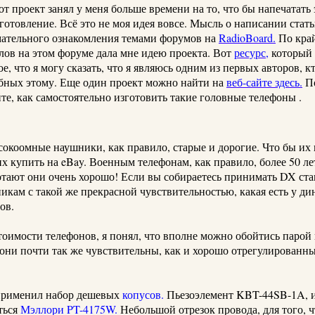
от проект занял у меня больше времени на то, что бы напечатать 
зготовление.
Всё это не моя идея вовсе.
Мысль о написании стать
мательного ознакомления темами форумов на
RadioBoard
.
По кра
лов на этом форуме дала мне идею проекта.
Вот
ресурс
,
который 
е, что я могу сказать, что я являюсь одним из первых авторов, 
обных этому. Еще один проект можно найти на
веб-сайте
здесь.
По
те, как самостоятельно изготовить такие головные телефоны
.
сокоомные
наушники, как правило, старые и дорогие.
Что бы их
их купить на
eBay
.
Военным телефонам, как правило, более 50 ле
отают они очень хорошо!
Если вы собираетесь принимать DX ст
икам с такой же прекрасной чувствительностью, какая есть у д
ов.
тоимости телефонов, я понял, что вполне можно обойтись парой
 они почти так же чувствительны, как и хорошо отрегулированн
применил набор
дешевых
копусов
.
Пьезоэлемент
KBT-44SB-1A, и
ться
Мэллори
PT-4175W.
Небольшой отрезок провода, для того, 