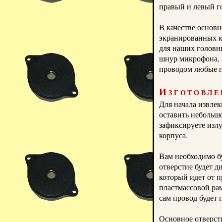
правый и левый г
В качестве основн
экранированных к
для наших головн
шнур микрофона,
проводом любые п
Изготовле
Д
ля начала извле
оставить небольшо
зафиксируете изл
корпуса.
Вам необходимо бу
отверстие будет 
который идет от 
пластмассовой рам
сам провод будет 
Основное отверст