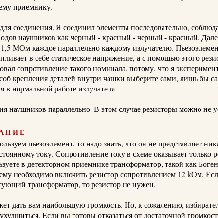
шему приемнику.
 для соединения.
Я соединил элементы последовательно, соблюд
одов наушников как
черный - красный - черный - красный.
Дале
 1,5 МОм каждое параллельно каждому излучателю.
Пьезоэлеме
пливает в себе статическое напряжение, а с помощью этого резис
овал сопротивление такого номинала, потому, что я экспериме
соб крепления деталей внутри чашки выберите сами, лишь бы с
я в нормальной работе излучателя.
ия наушников параллельно. В этом случае резисторы можно не у
ание
пользуем
пьезоэлемент
, то надо знать, что он не представляет ник
тоянному току. Сопротивление току в схеме оказывает только р
ьзуете в детекторном приемнике трансформатор, такой как
Боген
хему необходимо включить резистор сопротивлением 12
kОм
. Ес
сующий трансформатор, то резистор не нужен.
жет дать вам наибольшую громкость. Но, к сожалению, избирате
худшиться. Если вы готовы отказаться от достаточной громкост