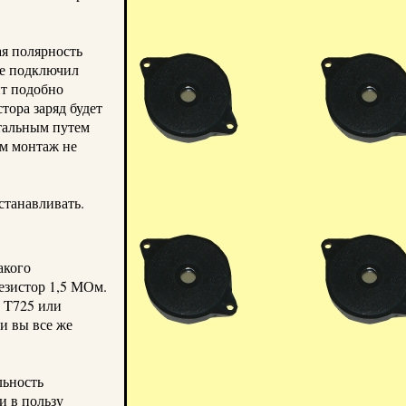
ая полярность
е подключил
нт
подобно
тора заряд будет
нтальным путем
ам монтаж не
станавливать.
акого
езистор 1,5 МОм.
T725 или
ли вы все же
льность
и в пользу