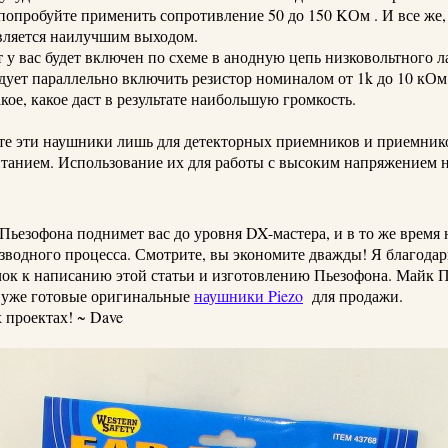
 попробуйте применить сопротивление 50 до 150
KОм
.
И все же
вляется наилучшим выходом.
т
у вас будет включен по схеме в анодную цепь низковольтного 
дует параллельно включить резистор номиналом от 1k до 10 кОм
кое, какое даст в результате наибольшую громкость.
те эти наушники лишь для детекторных приемников и приемник
танием.
Использование их для работы с высоким напряжением н
Пьезофона
поднимет вас до уровня DX-мастера, и в то же время 
зводного процесса. Смотрите, вы экономите дважды! Я благода
чок к написанию этой статьи и изготовлению
Пьезофона
. Майк
П
 уже готовые оригинальные
наушники
Piezo
для продажи.
х проектах!
~ Dave