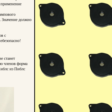
, применение
лампового
. Значение должно
ов с
ебезопасно!
не станет
рю членов форма
иблс
из
Пиблс