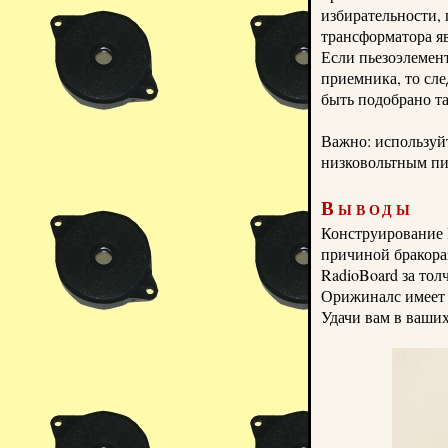
избирательности,
трансформатора я
Если
пьезоэлемен
приемника, то сле
быть подобрано та
Важно:
используй
низковольтным пи
Выводы
Конструирование
причиной бракора
RadioBoard
за тол
Орижиналс
имеет
Удачи вам в ваши