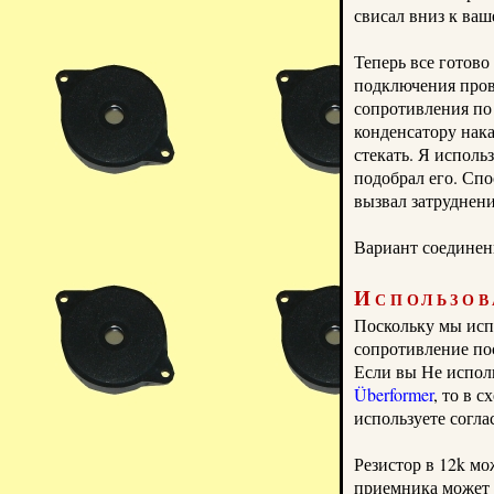
свисал вниз к ва
Теперь все готово
подключения пров
сопротивления по
конденсатору нака
стекать.
Я использ
подобрал его.
Спо
вызвал затруднени
Вариант соединен
Использов
Поскольку мы ис
сопротивление пос
Если вы
Н
е испол
Überformer
,
то в с
используете согла
Резистор в 12k мо
приемника может у