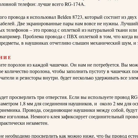
оловной телефон: лучше всего
RG-174A.
ого провода я использовал
Belden
8723, который состоит из двух
абелей.
Две экранированные пары нам вовсе не нужны.
Лучший 
ых телефонов – это провод с оплеткой из натуральной ткани ил
 например.
Проблема провода с ПВХ оплеткой в том, что когда в
редметы, в наушниках отчетливо слышен механический шум, и 
ние
ките поролон из каждой чашечки. Он нам не потребуется.
Вы може
е количество поролона, чтобы заполнить пустоту в чашечках пос
учатели и резисторы внутри.
будет несколько удерживать все эле
дет просверлить три отверстия.
Если вы используете провод RG
диаметром
1,8 мм для соединения наушников, и
около
2 мм
для ос
приемника.
Провода, соединяющие наушники между собой, будут
ке изголовья.
Немного клея зафиксирует соединительный провод
практически незаметен.
ие необходимо просверлить как можно ниже, что бы провод ест