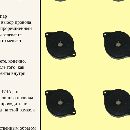
 пар
выбор провода
и прорезиненный
ы задеваете
это мешает.
те, конечно,
ле того, как
менты внутри
-174A, то
новного провода,
 проходить по
 на этой рамке, а
ественным образом