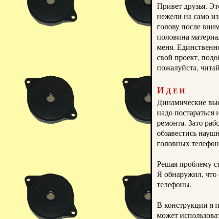
Привет друзья.
Эт
нежели на само и
голову после вни
половина материа
меня. Единственно
свой проект, под
пожалуйста, читай
Идеи
Динамические
вы
надо постараться 
ремонта.
Зато раб
обзавестись наушн
головных телефон
Решая проблему с
Я обнаружил, что
телефоны.
В конструкции я 
может использова