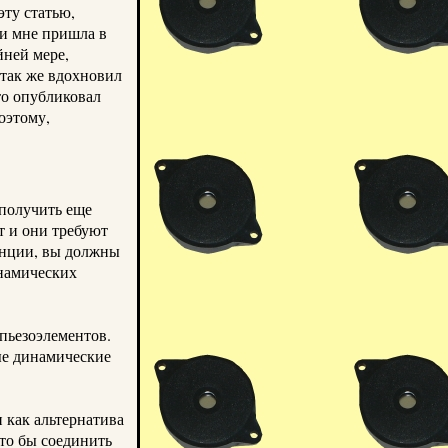
эту статью,
и мне пришла в
йней мере,
так же вдохновил
кто опубликовал
этому,
 получить еще
т и они требуют
анции, вы должны
инамических
пьезоэлементов
.
ые динамические
 как альтернатива
что бы соединить