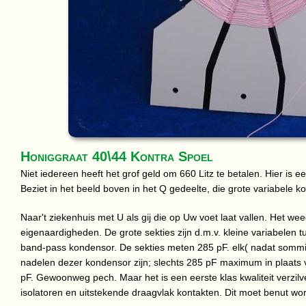
Honiggraat 40\44 Kontra Spoel
Niet iedereen heeft het grof geld om 660 Litz te betalen. Hier is 
Beziet in het beeld boven in het Q gedeelte, die grote variabele 
Naar't ziekenhuis met U als gij die op Uw voet laat vallen. Het wee
eigenaardigheden. De grote sekties zijn d.m.v. kleine variabelen
band-pass kondensor. De sekties meten 285 pF. elk( nadat sommi
nadelen dezer kondensor zijn; slechts 285 pF maximum in plaats
pF. Gewoonweg pech. Maar het is een eerste klas kwaliteit verzil
isolatoren en uitstekende draagvlak kontakten. Dit moet benut wo