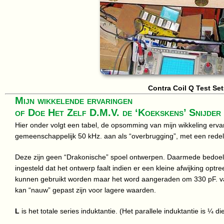
Contra Coil Q Test Se
Mijn wikkelende ervaringen
of Doe Het Zelf D.M.V. de ‘Koekskens’ Snijd
Hier onder volgt een tabel, de opsomming van mijn wikkeling er
gemeenschappelijk 50 kHz. aan als “overbrugging”, met een redeli
Deze zijn geen “Drakonische” spoel ontwerpen. Daarmede bedoel 
ingesteld dat het ontwerp faalt indien er een kleine afwijking optr
kunnen gebruikt worden maar het word aangeraden om 330 pF. var
kan “nauw” gepast zijn voor lagere waarden.
L
is het totale series induktantie. (Het parallele induktantie is ¼ d