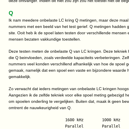
deze ontvanger. Indien dit niet zou zijn zou het toestel niet de 
Q
Ik nam meedere onbelaste LC kring Q metingen, maar deze maal 
nummers met een beeld van het test gerief. Q metingen hadden 
site. Ooit heb ik de spoel laten testen door verschillende mensen
mensen bezaten vakkundige toestellen.
Deze testen meten de onbelaste Q van LC kringen. Deze tekniek
die Q beinvloeden, zoals verdeelde kapaciteits verbeteringen. Zelf
nummers veel konden verschillend afhankelijk van hoe de spoel get
gemaak, namelijk dat een spoel een vaste en bijzondere waarde hee
gemakkelijk.
Zo verwacht dat ieders metingen van onbelaste LC kringen hoogst wa
Aangezien ik de zelfde tekniek voor elke spoel meting gebezigd
om spoelen onderling te vergelijken. Buiten dat, maak ik geen bew
omtrent de nauwkeurigheid van Q.
                       1600 kHz        1000 kHz    
                       Parallel        Parallel    