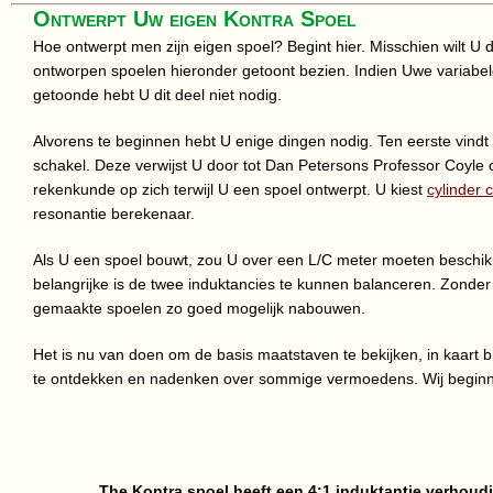
Ontwerpt Uw eigen Kontra Spoel
Hoe ontwerpt men zijn eigen spoel? Begint hier. Misschien wilt U di
ontworpen spoelen hieronder getoont bezien. Indien Uwe variab
getoonde hebt U dit deel niet nodig.
Alvorens te beginnen hebt U enige dingen nodig. Ten eerste vindt
schakel. Deze verwijst U door tot Dan Petersons Professor Coyle 
rekenkunde op zich terwijl U een spoel ontwerpt. U kiest
cylinder c
resonantie berekenaar.
Als U een spoel bouwt, zou U over een L/C meter moeten beschik
belangrijke is de twee induktancies te kunnen balanceren. Zonder 
gemaakte spoelen zo goed mogelijk nabouwen.
Het is nu van doen om de basis maatstaven te bekijken, in kaar
te ontdekken en nadenken over sommige vermoedens. Wij begin
The Kontra spoel heeft een 4:1 induktantie verhoudi