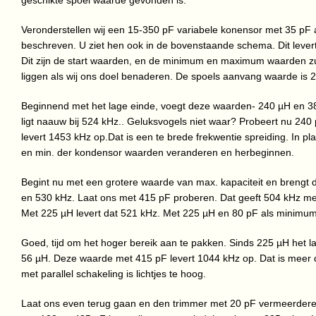
geschikte spoel waarde gevonden is.
Veronderstellen wij een 15-350 pF variabele konensor met 35 pF a
beschreven. U ziet hen ook in de bovenstaande schema. Dit levert
Dit zijn de start waarden, en de minimum en maximum waarden zull
liggen als wij ons doel benaderen. De spoels aanvang waarde is 
Beginnend met het lage einde, voegt deze waarden- 240 µH en 385
ligt naauw bij 524 kHz.. Geluksvogels niet waar? Probeert nu 240
levert 1453 kHz op.Dat is een te brede frekwentie spreiding. In pla
en min. der kondensor waarden veranderen en herbeginnen.
Begint nu met een grotere waarde van max. kapaciteit en brengt 
en 530 kHz. Laat ons met 415 pF proberen. Dat geeft 504 kHz m
Met 225 µH levert dat 521 kHz. Met 225 µH en 80 pF als minimum 
Goed, tijd om het hoger bereik aan te pakken. Sinds 225 µH het 
56 µH. Deze waarde met 415 pF levert 1044 kHz op. Dat is meer 
met parallel schakeling is lichtjes te hoog.
Laat ons even terug gaan en den trimmer met 20 pF vermeerderen