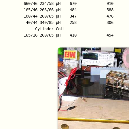
     660/46 234/58 µH    670             910       
     165/46 266/66 µH    484             588       
     100/44 260/65 µH    347             476        
      40/44 340/85 µH    258             306       
	  Cylinder Coil

     165/16 260/65 µH    410             454         