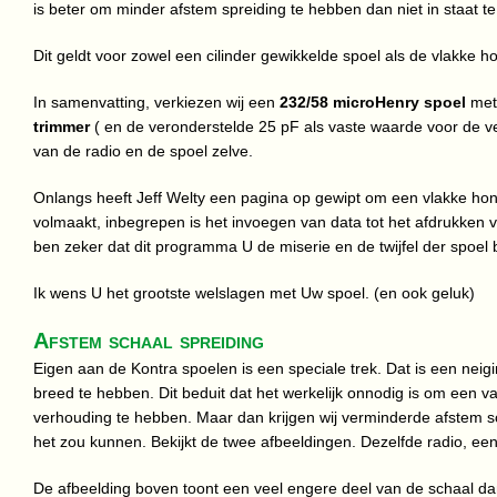
is beter om minder afstem spreiding te hebben dan niet in staat t
Dit geldt voor zowel een cilinder gewikkelde spoel als de vlakke ho
In samenvatting, verkiezen wij een
232/58 microHenry spoel
met
trimmer
( en de veronderstelde 25 pF als vaste waarde voor de ve
van de radio en de spoel zelve.
Onlangs heeft Jeff Welty een pagina op gewipt om een vlakke hon
volmaakt, inbegrepen is het invoegen van data tot het afdrukken v
ben zeker dat dit programma U de miserie en de twijfel der spoe
Ik wens U het grootste welslagen met Uw spoel. (en ook geluk)
Afstem schaal spreiding
Eigen aan de Kontra spoelen is een speciale trek. Dat is een neig
breed te hebben. Dit beduit dat het werkelijk onnodig is om een 
verhouding te hebben. Maar dan krijgen wij verminderde afstem sch
het zou kunnen. Bekijkt de twee afbeeldingen. Dezelfde radio, een
De afbeelding boven toont een veel engere deel van de schaal d