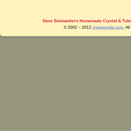
Dave Schmarder's Homemade Crystal & Tube
© 2002 – 2012
makearadio.com
, Al