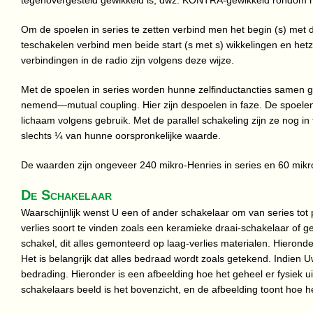
tegenovergesteld gewikkeld is, dwz. KONTRA-gewikkeld rondom h
Om de spoelen in series te zetten verbind men het begin (s) met d
teschakelen verbind men beide start (s met s) wikkelingen en hetze
verbindingen in de radio zijn volgens deze wijze.
Met de spoelen in series worden hunne zelfinductancties samen ge
nemend—mutual coupling. Hier zijn despoelen in faze. De spoelen
lichaam volgens gebruik. Met de parallel schakeling zijn ze nog in
slechts ¼ van hunne oorspronkelijke waarde.
De waarden zijn ongeveer 240 mikro-Henries in series en 60 mikro-
De Schakelaar
Waarschijnlijk wenst U een of ander schakelaar om van series tot 
verlies soort te vinden zoals een keramieke draai-schakelaar of 
schakel, dit alles gemonteerd op laag-verlies materialen. Hieronde
Het is belangrijk dat alles bedraad wordt zoals getekend. Indien U
bedrading. Hieronder is een afbeelding hoe het geheel er fysiek uit
schakelaars beeld is het bovenzicht, en de afbeelding toont hoe h