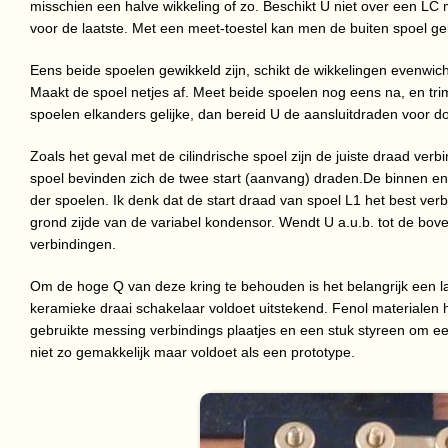
misschien een halve wikkeling of zo. Beschikt U niet over een LC 
voor de laatste. Met een meet-toestel kan men de buiten spoel ge
Eens beide spoelen gewikkeld zijn, schikt de wikkelingen evenwi
Maakt de spoel netjes af. Meet beide spoelen nog eens na, en tri
spoelen elkanders gelijke, dan bereid U de aansluitdraden voor do
Zoals het geval met de cilindrische spoel zijn de juiste draad verbi
spoel bevinden zich de twee start (aanvang) draden.De binnen en 
der spoelen. Ik denk dat de start draad van spoel L1 het best v
grond zijde van de variabel kondensor. Wendt U a.u.b. tot de bov
verbindingen.
Om de hoge Q van deze kring te behouden is het belangrijk een la
keramieke draai schakelaar voldoet uitstekend. Fenol materialen 
gebruikte messing verbindings plaatjes en een stuk styreen om e
niet zo gemakkelijk maar voldoet als een prototype.