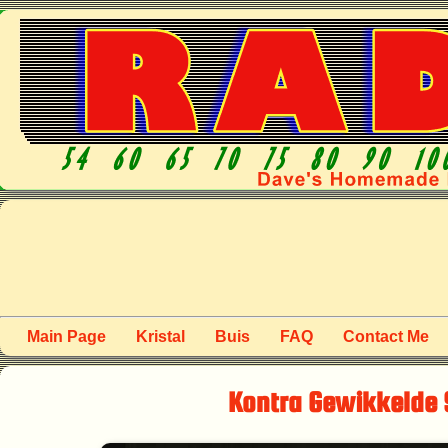
Main Page
Kristal
Buis
FAQ
Contact Me
Kontra Gewikkelde 