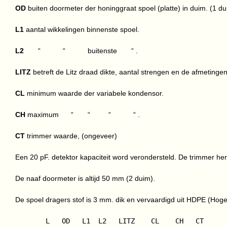
OD
buiten doormeter der honinggraat spoel (platte) in duim. (1 
L1
aantal wikkelingen binnenste spoel.
L2
“ “ buitenste “ .
LITZ
betreft de Litz draad dikte, aantal strengen en de afmetingen
CL
minimum waarde der variabele kondensor.
CH
maximum “ “ “ “ .
CT
trimmer waarde, (ongeveer)
Een 20 pF. detektor kapaciteit word verondersteld. De trimmer h
De naaf doormeter is altijd 50 mm (2 duim).
De spoel dragers stof is 3 mm. dik en vervaardigd uit HDPE (Hoge
      L   OD   L1  L2   LITZ    CL    CH   CT
