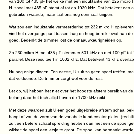
van 100 tot 435 pF het welke met een induktantie van 225 micro 
H. spoel met 435 pF stemt af tot op 1020 kHz. Dat betekent een o
gebruiken waarde, maar laat ons nog eenmaal knijpen.
Wat zou een induktantie vermeerdering tot 232 mikro H opleveren?
vind het overgangs punt tussen laag en hoog bereik iewat aan de h
goed. Bedenkt de trimmer lost de onnaauwkeurigheiden op.
Zo 230 mikro H met 435 pF stemmen 501 kHz en met 100 pF tot 1
parallel. Deze resulteert in 1002 kHz. Dat betekent 43 kHz overlap
Nu nog enige dingen: Ten eerste, U zult zo geen spoel treffen, maar
dat voldoende. De trimmer zorgt wel voor de rest.
Let op, wij hebben het niet over het hoogste afstem bereik van de 
belang daar het toch altijd boven de 1700 kHz reikt.
Met deze waarden zult U een goed uitgebreide afstem schaal bek
hangt af van de vorm van de variabele kondensator platen (rechtlijn
zult een betere schaal spreiding hebben dan met een de spoel gewi
wikkelt de spoel een ietsje te groot. De spoel kan hermaakt worde