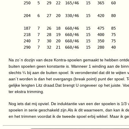
     250   5   29  22  165/46   15   365   60

     204   6   27  20  330/46   15   420   80 

     187   7   26  18  660/46   15   475   85  

     218   7   28  19  660/46   15   400   75   

     240   7   30  20  660/46   15   350   75

     290   7   32  21  660/46   15   280   40

Na zo´n dozijn van deze Kontra-spoelen gemaakt te hebben ontde
buiten spoelen geen konstante is. Wanneer 1 winding aan de bin
slechts ¼ bij aan de buiten spoel. Ik veronderstel dat dit te wijten
aan´t worden is dan het overgangs (break point) punt der spoel. To
gelijke lengten Litz draad.Dat brengt U ongeveer op het juiste. V
ter ekstra trimming.
Nog iets dat mij opviel. De induktantie van een der spoelen is 1/3
spoelen in serie geschakeld zijn.Als ik dit waarneem, dan kan ik 
en het trimmen voordat ik de tweede spoel erbij wikkel. Maar ik gelo