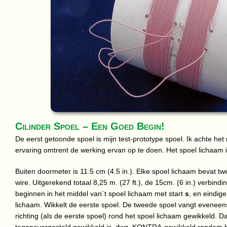
Cilinder Spoel – Een Goed Begin!
De eerst getoonde spoel is mijn test-prototype spoel. Ik achte het
ervaring omtrent de werking ervan op te doen. Het spoel lichaam i
Buiten doormeter is 11.5 cm (4.5 in.). Elke spoel lichaam bevat tw
wire. Uitgerekend totaal 8,25 m. (27 ft.), de 15cm. (6 in.) verbin
beginnen in het middel van´t spoel lichaam met start
s
, en eindig
lichaam. Wikkelt de eerste spoel. De tweede spoel vangt eveneens
richting (als de eerste spoel) rond het spoel lichaam gewikkeld. Da