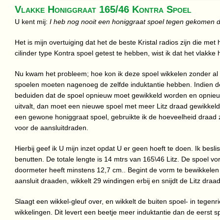
Vlakke Honiggraat 165/46 Kontra Spoel
U kent mij:
I heb nog nooit een honiggraat spoel tegen gekomen die 
Het is mijn overtuiging dat het de beste Kristal radios zijn die met
cilinder type Kontra spoel getest te hebben, wist ik dat het vlakk
Nu kwam het probleem; hoe kon ik deze spoel wikkelen zonder al t
spoelen moeten nagenoeg de zelfde induktantie hebben. Indien de 
beduiden dat de spoel opnieuw moet gewikkeld worden en opnieuw 
uitvalt, dan moet een nieuwe spoel met meer Litz draad gewikkeld
een gewone honiggraat spoel, gebruikte ik de hoeveelheid draad 
voor de aansluitdraden.
Hierbij geef ik U mijn inzet opdat U er geen hoeft te doen. Ik besl
benutten. De totale lengte is 14 mtrs van 165\46 Litz. De spoel 
doormeter heeft minstens 12,7 cm.. Begint de vorm te bewikkelen
aansluit draaden, wikkelt 29 windingen erbij en snijdt de Litz draad
Slaagt een wikkel-gleuf over, en wikkelt de buiten spoel- in tegenr
wikkelingen. Dit levert een beetje meer induktantie dan de eerst s